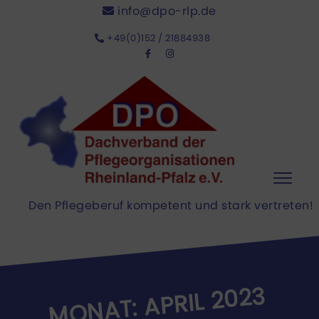
info@dpo-rlp.de
+49(0)152 / 21884938
Toggle
Den Pflegeberuf kompetent und stark vertreten!
APRIL 2023
MONAT: